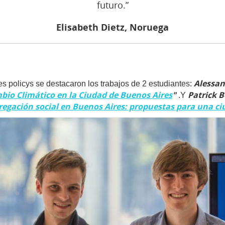
futuro.”
Elisabeth Dietz, Noruega
Alessan
tes policys se destacaron los trabajos de 2 estudiantes:
io Climático en la Ciudad de Buenos Aires
"
Patrick 
.Y
egación social en Buenos Aires: propuestas para una ci