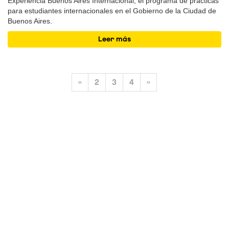
Experiencia Buenos Aires Internacional, el programa de practicas
para estudiantes internacionales en el Gobierno de la Ciudad de
Buenos Aires.
Leer más
«
2
3
4
»