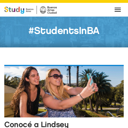
Camb
nave
#StudentsInBA
Conocé a Lindsey