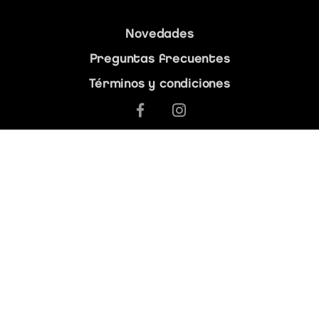
Novedades
Preguntas frecuentes
Términos y condiciones
¿Tenés dudas?
Llená el siguiente
formulario
.
¿Querés saber más sobre Buenos Aires?